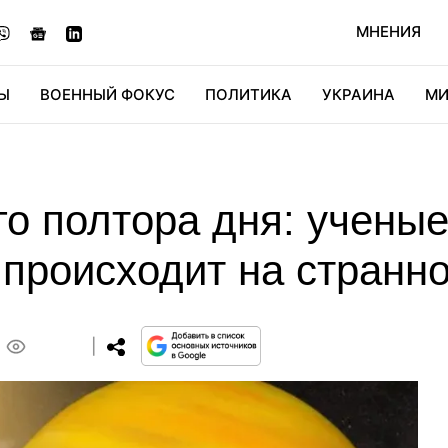
МНЕНИЯ
Ы
ВОЕННЫЙ ФОКУС
ПОЛИТИКА
УКРАИНА
МИ
ОНОМИКА
ДИДЖИТАЛ
АВТО
МИРФАН
КУЛЬТ
го полтора дня: ученые
 происходит на странн
0