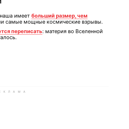
и
 наша имеет
больший размер, чем
гли самые мощные космические взрывы.
ется переписать
: материя во Вселенной
талось.
book
iber
в Whatsapp
ь в Messenger
ить в LinkedIn
ook
Google news
 Viber
е в LinkedIn