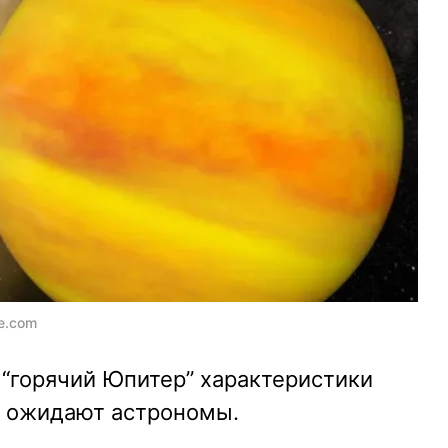
e.com
 “горячий Юпитер” характеристики
о ожидают астрономы.