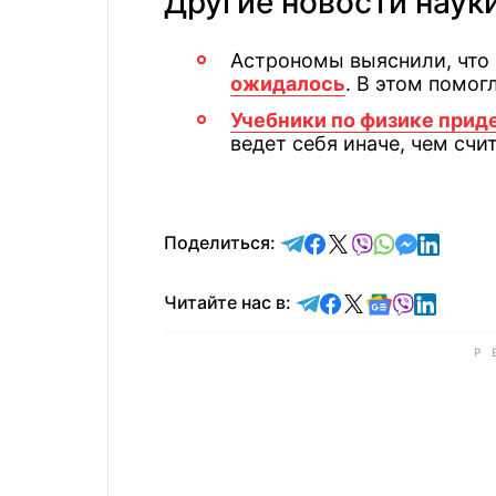
Другие новости наук
Астрономы выяснили, что
ожидалось
. В этом помо
Учебники по физике прид
ведет себя иначе, чем счи
отправить в Telegram
поделиться в Face
поделиться в X
отправить в V
отправить 
отправит
отправ
Поделиться:
Читайте в Telegram
Читайте в Faceb
Читайте в X
Читайте в 
Читайте в
Читайт
Читайте нас в: