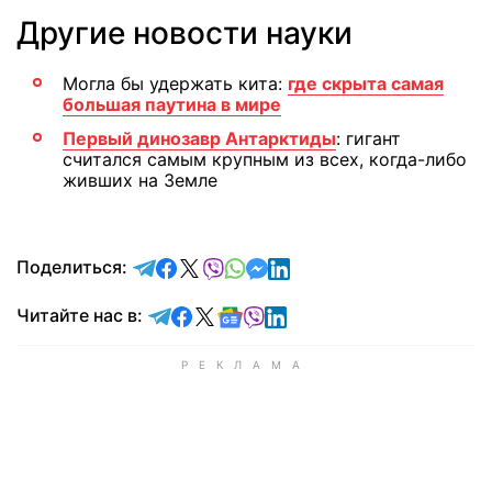
Другие новости науки
Могла бы удержать кита:
где скрыта самая
большая паутина в мире
Первый динозавр Антарктиды
: гигант
считался самым крупным из всех, когда-либо
живших на Земле
отправить в Telegram
поделиться в Facebook
поделиться в X
отправить в Viber
отправить в Whatsapp
отправить в Messenger
отправить в LinkedIn
Поделиться:
Читайте в Telegram
Читайте в Facebook
Читайте в X
Читайте в Google news
Читайте в Viber
Читайте в LinkedIn
Читайте нас в: