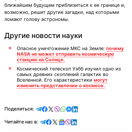
ближайшем будущем приблизиться к ее границе и,
возможно, решит другие загадки, над которыми
ломают голову астрономы.
Другие новости науки
Опасное уничтожение МКС на Земле:
почему
NASA не может отправить космическую
станцию на Солнце.
Космический телескоп Уэбб изучил одно из
самых древних скоплений галактик во
Вселенной. Его характеристики
могут
изменить представление о космосе.
отправить в Telegram
поделиться в Facebook
поделиться в X
отправить в Viber
отправить в Whatsapp
отправить в Messenger
отправить в LinkedIn
Поделиться:
Читайте в Telegram
Читайте в Facebook
Читайте в X
Читайте в Google news
Читайте в Viber
Читайте в LinkedIn
Читайте нас в: