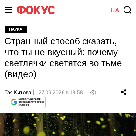
UA
НАУКА
Странный способ сказать,
что ты не вкусный: почему
светлячки светятся во тьме
(видео)
Тая Китова
27.06.2026 в 18:58
0