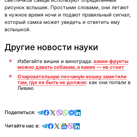
светлячков самцы используют определенный
рисунок вспышек. Простыми словами, они летают
в нужное время ночи и подают правильный сигнал,
который самка может увидеть и ответить ему
вспышкой.
Другие новости науки
Избегайте вишни и винограда:
какие фрукты
можно давать собакам, а какие — не стоит
Очаровательную песчаную кошку заметили
там, где ее быть не должно
: как они попали в
Ливию
отправить в Telegram
поделиться в Facebook
поделиться в X
отправить в Viber
отправить в Whatsapp
отправить в Messenger
отправить в LinkedIn
Поделиться:
Читайте в Telegram
Читайте в Facebook
Читайте в X
Читайте в Google news
Читайте в Viber
Читайте в LinkedIn
Читайте нас в: