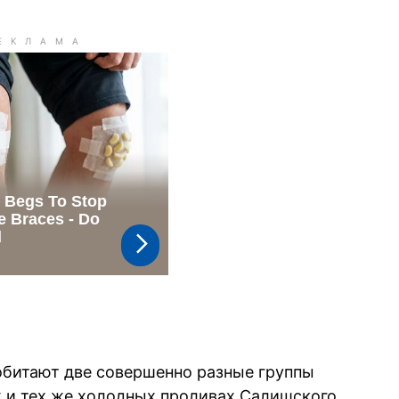
обитают две совершенно разные группы
их и тех же холодных проливах Салишского