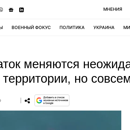
МНЕНИЯ
Ы
ВОЕННЫЙ ФОКУС
ПОЛИТИКА
УКРАИНА
МИ
ОНОМИКА
ДИДЖИТАЛ
АВТО
МИРФАН
КУЛЬТ
аток меняются неожид
 территории, но совсе
0