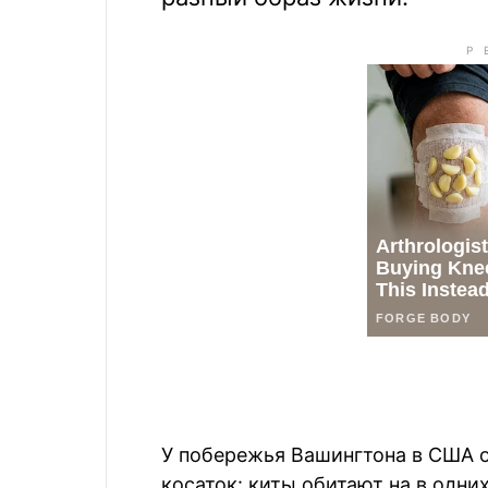
У побережья Вашингтона в США 
косаток: киты обитают на в одн