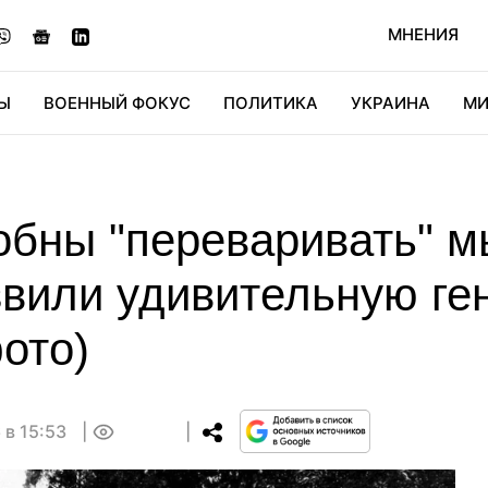
МНЕНИЯ
Ы
ВОЕННЫЙ ФОКУС
ПОЛИТИКА
УКРАИНА
МИ
ОНОМИКА
ДИДЖИТАЛ
АВТО
МИРФАН
КУЛЬТ
обны "переваривать" м
звили удивительную ге
ото)
 в 15:53
0