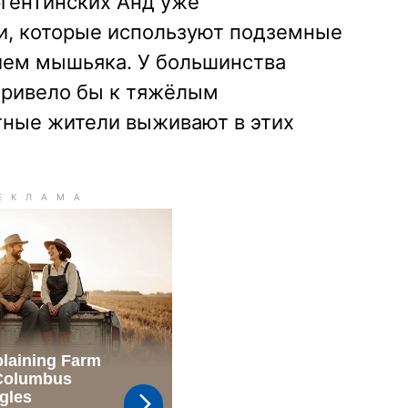
ргентинских Анд уже
и, которые используют подземные
ием мышьяка. У большинства
привело бы к тяжёлым
тные жители выживают в этих