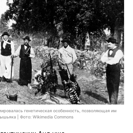
мировалась генетическая особенность, позволяющая им
ышьяка | Фото: Wikimedia Commons