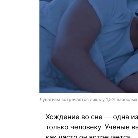
Лунатизм встречается лишь у 1,5% взрослых |
Хождение во сне — одна из
только человеку. Ученые в
как часто он встречается.