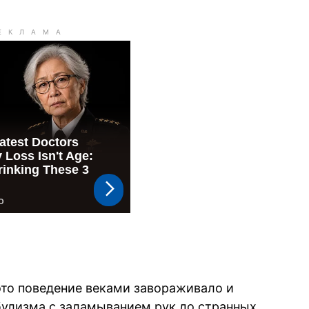
это поведение веками завораживало и
булизма с заламыванием рук до странных