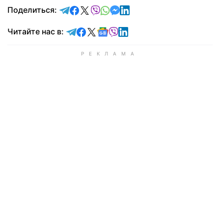
отправить в Telegram
поделиться в Facebook
поделиться в X
отправить в Viber
отправить в Whatsapp
отправить в Messenger
отправить в LinkedIn
Поделиться:
Читайте в Telegram
Читайте в Facebook
Читайте в X
Читайте в Google news
Читайте в Viber
Читайте в LinkedIn
Читайте нас в: