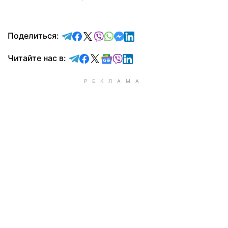
отправить в Telegram
поделиться в Facebook
поделиться в X
отправить в Viber
отправить в Whatsapp
отправить в Messenger
отправить в LinkedIn
Поделиться:
Читайте в Telegram
Читайте в Facebook
Читайте в X
Читайте в Google news
Читайте в Viber
Читайте в LinkedIn
Читайте нас в: