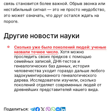
связь становится более важной. Обрыв звонка или
нестабильный сигнал — это не просто неудобство,
это может означать, что друг остался ждать на
пороге.
Другие новости науки
Сколько уже было поколений людей: ученые
назвали точное число
. Хотя можно
проследить своих предков с помощью
семейных записей, ДНК-тестов и
генеалогических баз данных, история
человечества уходит гораздо дальше любого
задокументированного генеалогического
дерева. Исследователи изучили, сколько
поколений отделяет современных людей от
древнейших представителей нашего вида.
отправить в Telegram
поделиться в Facebook
поделиться в X
отправить в Viber
отправить в Whatsapp
отправить в Messenger
отправить в LinkedIn
Поделиться: