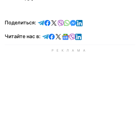
отправить в Telegram
поделиться в Facebook
поделиться в X
отправить в Viber
отправить в Whatsapp
отправить в Messenger
отправить в LinkedIn
Поделиться:
Читайте в Telegram
Читайте в Facebook
Читайте в X
Читайте в Google news
Читайте в Viber
Читайте в LinkedIn
Читайте нас в: