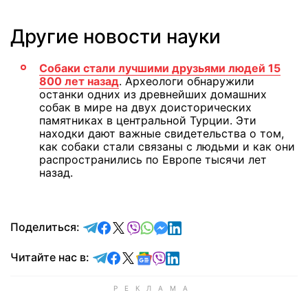
Другие новости науки
Собаки стали лучшими друзьями людей 15
800 лет назад
. Археологи обнаружили
останки одних из древнейших домашних
собак в мире на двух доисторических
памятниках в центральной Турции. Эти
находки дают важные свидетельства о том,
как собаки стали связаны с людьми и как они
распространились по Европе тысячи лет
назад.
отправить в Telegram
поделиться в Facebook
поделиться в X
отправить в Viber
отправить в Whatsapp
отправить в Messenger
отправить в LinkedIn
Поделиться:
Читайте в Telegram
Читайте в Facebook
Читайте в X
Читайте в Google news
Читайте в Viber
Читайте в LinkedIn
Читайте нас в: