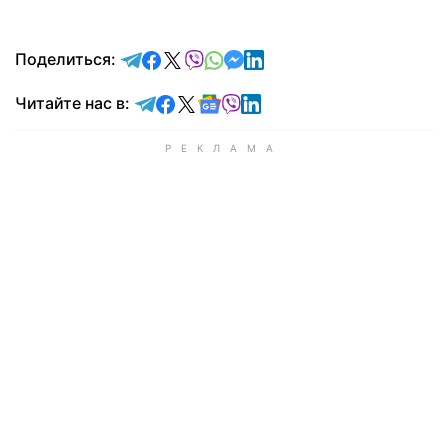
отправить в Telegram
поделиться в Facebook
поделиться в X
отправить в Viber
отправить в Whatsapp
отправить в Messenger
отправить в LinkedIn
Поделиться:
Читайте в Telegram
Читайте в Facebook
Читайте в X
Читайте в Google news
Читайте в Viber
Читайте в LinkedIn
Читайте нас в: