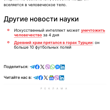
вселяется в человеческое тело.
Другие новости науки
Искусственный интеллект может
уничтожить
человечество
за 4 дня
Древний храм прятался в горах Турции
: он
больше 10 футбольных полей
отправить в Telegram
поделиться в Facebook
поделиться в X
отправить в Viber
отправить в Whatsapp
отправить в Messenger
отправить в LinkedIn
Поделиться:
Читайте в Telegram
Читайте в Facebook
Читайте в X
Читайте в Google news
Читайте в Viber
Читайте в LinkedIn
Читайте нас в: