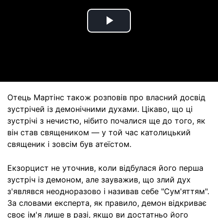
Play
Video
Отець Мартінс також розповів про власний досвід
зустрічей із демонічними духами. Цікаво, що ці
зустрічі з нечистю, нібито почалися ще до того, як
він став священиком — у той час католицький
священик і зовсім був атеїстом.
Екзорцист не уточнив, коли відбулася його перша
зустріч із демоном, але зауважив, що злий дух
з'являвся неодноразово і називав себе "Сум'яттям".
За словами експерта, як правило, демон відкриває
своє ім'я лише в разі, якщо ви достатньо його