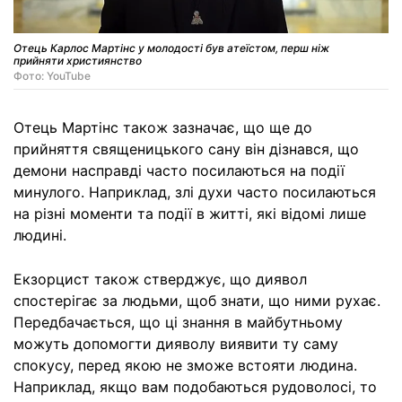
Отець Карлос Мартінс у молодості був атеїстом, перш ніж
прийняти християнство
Фото: YouTube
Отець Мартінс також зазначає, що ще до
прийняття священицького сану він дізнався, що
демони насправді часто посилаються на події
минулого. Наприклад, злі духи часто посилаються
на різні моменти та події в житті, які відомі лише
людині.
Екзорцист також стверджує, що диявол
спостерігає за людьми, щоб знати, що ними рухає.
Передбачається, що ці знання в майбутньому
можуть допомогти дияволу виявити ту саму
спокусу, перед якою не зможе встояти людина.
Наприклад, якщо вам подобаються рудоволосі, то