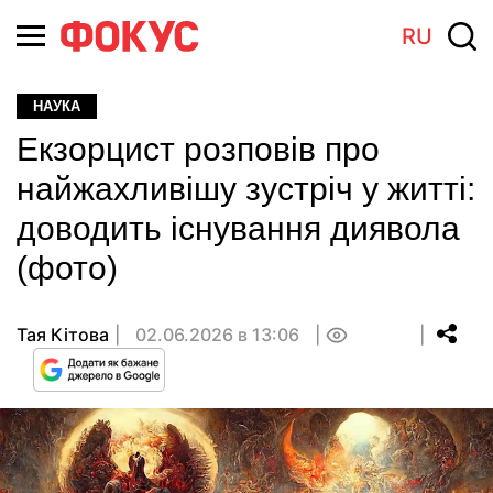
RU
НАУКА
Екзорцист розповів про
найжахливішу зустріч у житті:
доводить існування диявола
(фото)
Тая Кітова
02.06.2026 в 13:06
0