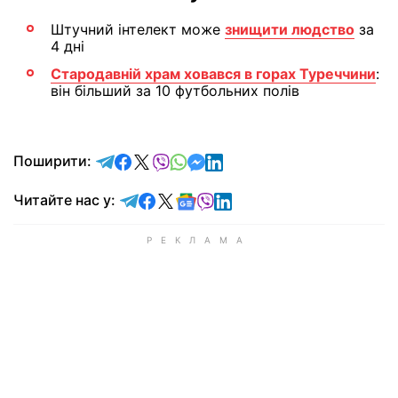
Штучний інтелект може
знищити людство
за
4 дні
Стародавній храм ховався в горах Туреччини
:
він більший за 10 футбольних полів
відправити у Telegram
поділитись у Facebook
поділитись у X
відправити у Viber
відправити у Whatsapp
відправити у Messenger
відправити у LinkedIn
Поширити:
Читайте у Telegram
Читайте у Facebook
Читайте у X
Читайте у Google news
Читайте у Viber
Читайте у LinkedIn
Читайте нас у: