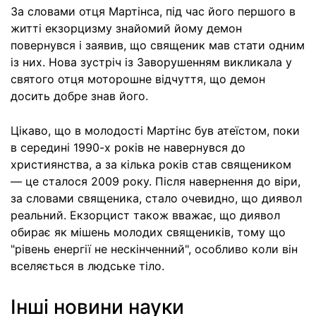
За словами отця Мартінса, під час його першого в
житті екзорцизму знайомий йому демон
повернувся і заявив, що священик мав стати одним
із них. Нова зустріч із Заворушенням викликала у
святого отця моторошне відчуття, що демон
досить добре знав його.
Цікаво, що в молодості Мартінс був атеїстом, поки
в середині 1990-х років не навернувся до
християнства, а за кілька років став священиком
— це сталося 2009 року. Після навернення до віри,
за словами священика, стало очевидно, що диявол
реальний. Екзорцист також вважає, що диявол
обирає як мішень молодих священиків, тому що
"рівень енергії не нескінченний", особливо коли він
вселяється в людське тіло.
Інші новини науки