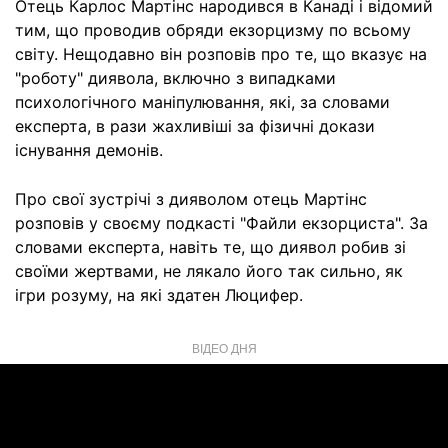
Отець Карлос Мартінс народився в Канаді і відомий
тим, що проводив обряди екзорцизму по всьому
світу. Нещодавно він розповів про те, що вказує на
"роботу" диявола, включно з випадками
психологічного маніпулювання, які, за словами
експерта, в рази жахливіші за фізичні докази
існування демонів.
Про свої зустрічі з дияволом отець Мартінс
розповів у своєму подкасті "Файли екзорциста". За
словами експерта, навіть те, що диявол робив зі
своїми жертвами, не лякало його так сильно, як
ігри розуму, на які здатен Люцифер.
ВІДЕО ДНЯ