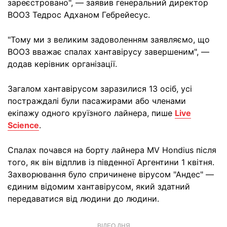
зареєстровано", — заявив генеральний директор
ВООЗ Тедрос Адханом Гебрейесус.
"Тому ми з великим задоволенням заявляємо, що
ВООЗ вважає спалах хантавірусу завершеним", —
додав керівник організації.
Загалом хантавірусом заразилися 13 осіб, усі
постраждалі були пасажирами або членами
екіпажу одного круїзного лайнера, пише
Live
Science
.
Спалах почався на борту лайнера MV Hondius після
того, як він відплив із південної Аргентини 1 квітня.
Захворювання було спричинене вірусом "Андес" —
єдиним відомим хантавірусом, який здатний
передаватися від людини до людини.
ВІДЕО ДНЯ