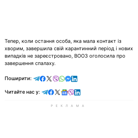
Тепер, коли остання особа, яка мала контакт із
хворим, завершила свій карантинний період і нових
випадків не зареєстровано, ВООЗ оголосила про
завершення спалаху.
відправити у Telegram
поділитись у Facebook
поділитись у X
відправити у Viber
відправити у Whatsapp
відправити у Messenger
відправити у LinkedIn
Поширити:
Читайте у Telegram
Читайте у Facebook
Читайте у X
Читайте у Google news
Читайте у Viber
Читайте у LinkedIn
Читайте нас у: