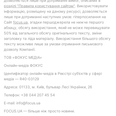
дозволяється лише при дотриманні вимог, описаних в
розділі "Правила користування сайтом"
. Використовувати
інформацію, розміщену на даному ресурсі, дозволяється
лише при дотриманні наступних умов: гіперпосилання на
Cайт
focus.ua
, згадки першоджерела не нижче першого
абзацу, обсягу використання, який не може перевищувати
50% від загального обсягу оригінального тексту, зміни
заголовку та ліда матеріалу. Використання більшого обсягу
тексту можливе лише за умови отримання письмового
дозволу Компанії.
ТОВ «ФОКУС МЕДІА»
Онлайн-медіа ФОКУС
Ідентифікатор онлайн-медіа в Реєстрі суб’єктів у сфері
медіа — R40-03129
Адреса: 01133, м. Київ, бульвар Лесі Українки, 26
Телефон: +38 044 207 45 54
E-mail: info@focus.ua
FOCUS.UA — більше ніж просто новини.