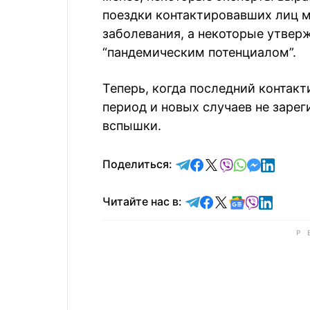
поездки контактировавших лиц м
заболевания, а некоторые утверж
“пандемическим потенциалом”.
Теперь, когда последний контак
период и новых случаев не заре
вспышки.
отправить в Telegram
поделиться в Face
поделиться в X
отправить в V
отправить 
отправит
отправ
Поделиться:
Читайте в Telegram
Читайте в Faceb
Читайте в X
Читайте в 
Читайте в
Читайт
Читайте нас в: