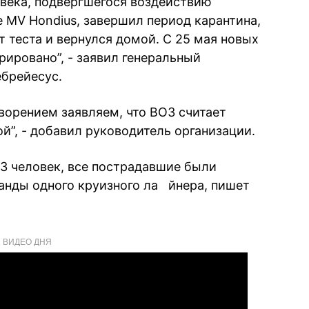
овека, подвергшегося воздействию
е MV Hondius, завершил период карантина,
 теста и вернулся домой. С 25 мая новых
рировано”, - заявил генеральный
брейесус.
орением заявляем, что ВОЗ считает
й”, - добавил руководитель организации.
13 человек, все пострадавшие были
анды одного круизного ла йнера, пишет
ВИДЕО ДНЯ