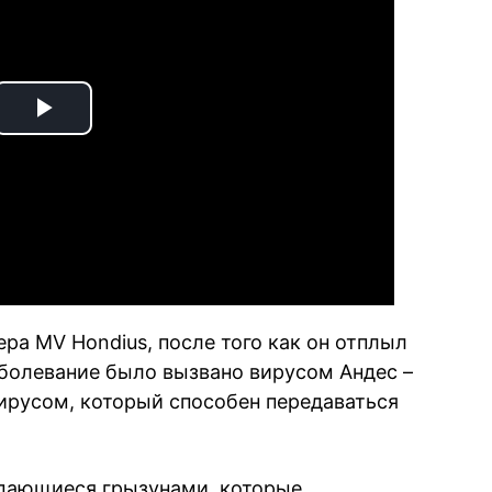
Play
Video
ра MV Hondius, после того как он отплыл
аболевание было вызвано вирусом Андес –
ирусом, который способен передаваться
едающиеся грызунами, которые