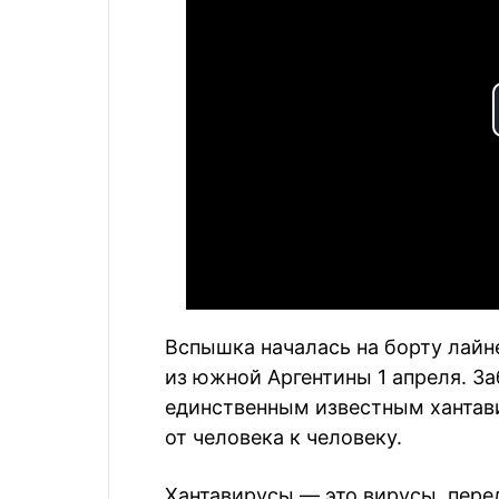
Вспышка началась на борту лайне
из южной Аргентины 1 апреля. З
единственным известным хантав
от человека к человеку.
Хантавирусы — это вирусы, пер