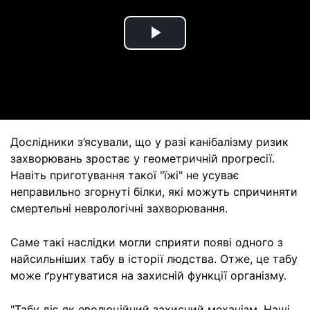
Play
Video
Дослідники з’ясували, що у разі канібалізму ризик
захворювань зростає у геометричній прогресії.
Навіть приготування такої "їжі" не усуває
неправильно згорнуті білки, які можуть спричиняти
смертельні неврологічні захворювання.
Саме такі наслідки могли сприяти появі одного з
найсильніших табу в історії людства. Отже, це табу
може ґрунтуватися на захисній функції організму.
"Табу діє як еволюційний захисний механізм. Наші