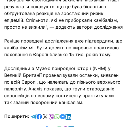
результати показують, що це була біологічно
обґрунтована реакція на зростаючий ризик
епідемій. Спільноти, які не приборкали канібалізм,
просто не вижили", — додають автори дослідження
Раніше проведені дослідження вже підтвердили, що
канібалізм міг бути досить поширеною практикою
поховання в Європі близько 15 тис. років тому.
Дослідники з Музею природної історії (NHM) у
Великій Британії проаналізували останки, виявлені
по всій Європі, що належать до пізнього верхнього
палеоліту. Аналіз показав, що групи стародавніх
європейців по всьому континенту практикували
так званий похоронний канібалізм.
відправити у Telegram
поділитись у Facebook
поділитись у X
відправити у Viber
відправити у Whatsapp
відправити у Messenger
відправити у LinkedIn
Поширити: