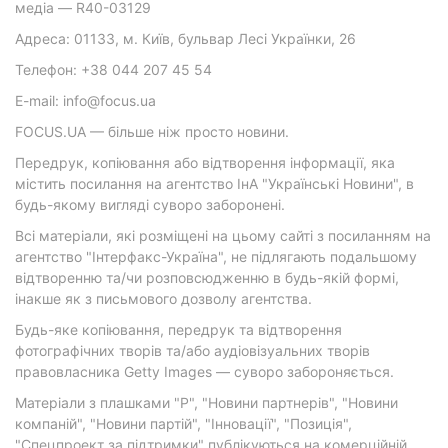
медіа — R40-03129
Адреса: 01133, м. Київ, бульвар Лесі Українки, 26
Телефон: +38 044 207 45 54
E-mail: info@focus.ua
FOCUS.UA — більше ніж просто новини.
Передрук, копіювання або відтворення інформації, яка
містить посилання на агентство ІнА "Українські Новини", в
будь-якому вигляді суворо заборонені.
Всі матеріали, які розміщені на цьому сайті з посиланням на
агентство "Інтерфакс-Україна", не підлягають подальшому
відтворенню та/чи розповсюдженню в будь-якій формі,
інакше як з письмового дозволу агентства.
Будь-яке копіювання, передрук та відтворення
фотографічних творів та/або аудіовізуальних творів
правовласника Getty Images — суворо забороняється.
Матеріали з плашками "Р", "Новини партнерів", "Новини
компаній", "Новини партій", "Інновації", "Позиція",
"Спецпроект за підтримки" публікуються на комерційній