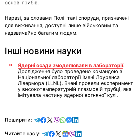
основі грибів.
Наразі, за словами Полі, такі споруди, призначені
для виживання, доступні лише військовим та
надзвичайно багатим людям.
Інші новини науки
Ядерні осади змоделювали в лабораторії
.
Дослідження було проведено командою з
Національної лабораторії імені Лоуренса
Лівермора (LLNL). Вчені провели експеримент
у високотемпературній плазмовій трубці, яка
імітувала частину ядерної вогняної кулі.
відправити у Telegram
поділитись у Facebook
поділитись у X
відправити у Viber
відправити у Whatsapp
відправити у Messenger
відправити у LinkedIn
Поширити:
Читайте у Telegram
Читайте у Facebook
Читайте у X
Читайте у Google news
Читайте у Viber
Читайте у LinkedIn
Читайте нас у: