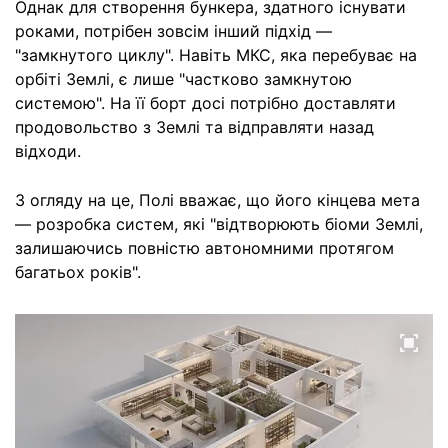
Однак для створення бункера, здатного існувати
роками, потрібен зовсім інший підхід —
"замкнутого циклу". Навіть МКС, яка перебуває на
орбіті Землі, є лише "частково замкнутою
системою". На її борт досі потрібно доставляти
продовольство з Землі та відправляти назад
відходи.
З огляду на це, Полі вважає, що його кінцева мета
— розробка систем, які "відтворюють біоми Землі,
залишаючись повністю автономними протягом
багатьох років".