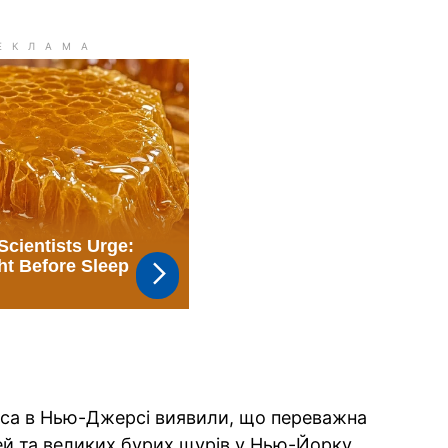
рса в Нью-Джерсі виявили, що переважна
й та великих бурих щурів у Нью-Йорку,