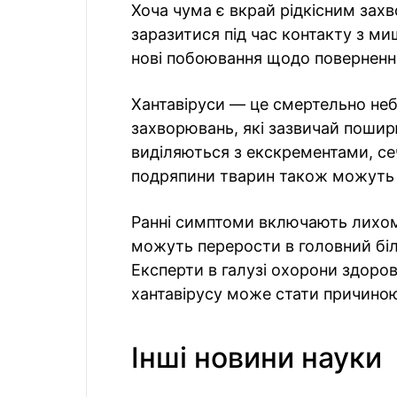
Хоча чума є вкрай рідкісним за
заразитися під час контакту з м
нові побоювання щодо повернення
Хантавіруси — це смертельно не
захворювань, які зазвичай пошир
виділяються з екскрементами, се
подряпини тварин також можуть 
Ранні симптоми включають лихоман
можуть перерости в головний біль
Експерти в галузі охорони здоро
хантавірусу може стати причиною
Інші новини науки