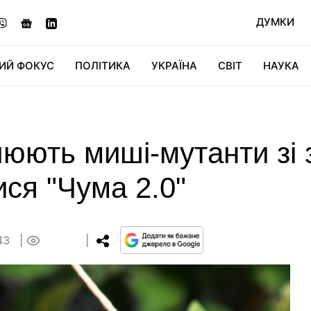
ДУМКИ
ИЙ ФОКУС
ПОЛІТИКА
УКРАЇНА
СВІТ
НАУКА
ДІДЖИТАЛ
АВТО
СВІТФАН
КУ
юють миші-мутанти зі
ся "Чума 2.0"
:43
0