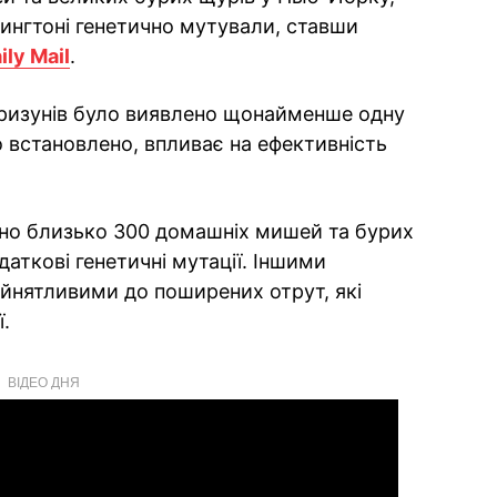
ингтоні генетично мутували, ставши
ily Mail
.
 гризунів було виявлено щонайменше одну
ло встановлено, впливає на ефективність
ено близько 300 домашніх мишей та бурих
даткові генетичні мутації. Іншими
ийнятливими до поширених отрут, які
.
ВІДЕО ДНЯ