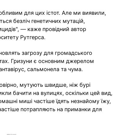
собливим для цих істот. Але ми виявили,
ться безліч генетичних мутацій,
тицидів", — каже провідний автор
рситету Рутгерса.
новлять загрозу для громадського
стах. Гризуни є основним джерелом
антавірус, сальмонела та чума.
овірно, мутують швидше, ніж бурі
икли бачити на вулицях, оскільки цей вид,
омашні миші частіше їдять незнайому їжу,
частіше потрапляють на приманки для