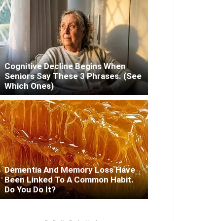
Cognitive Decline Begins When
Seniors Say These 3 Phrases. (See
Which Ones)
Dementia And Memory Loss Have
Been Linked To A Common Habit.
Do You Do It?