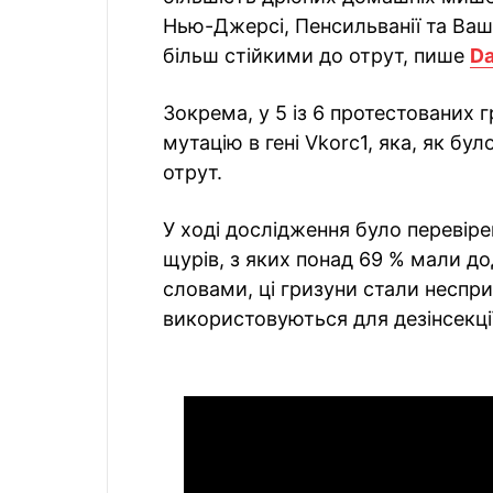
Нью-Джерсі, Пенсильванії та Ваш
більш стійкими до отрут, пише
Da
Зокрема, у 5 із 6 протестованих
мутацію в гені Vkorc1, яка, як бу
отрут.
У ході дослідження було перевір
щурів, з яких понад 69 % мали до
словами, ці гризуни стали неспр
використовуються для дезінсекції