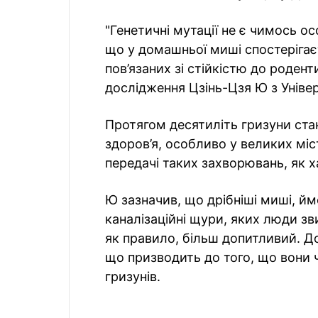
"Генетичні мутації не є чимось о
що у домашньої миші спостерігає
пов’язаних зі стійкістю до роден
дослідження Цзінь-Цзя Ю з Уніве
Протягом десятиліть гризуни ста
здоров’я, особливо у великих мі
передачі таких захворювань, як х
Ю зазначив, що дрібніші миші, йм
каналізаційні щури, яких люди зв
як правило, більш допитливий. Д
що призводить до того, що вони 
гризунів.