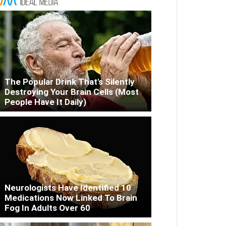
The Popular Drink That's Silently
Destroying Your Brain Cells (Most
People Have It Daily)
Neurologists Have Identified 10
Medications Now Linked To Brain
Fog In Adults Over 60