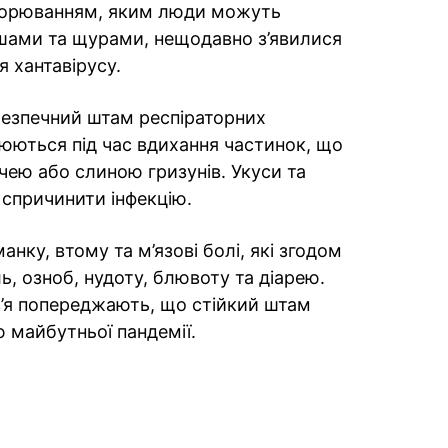
хворюванням, яким люди можуть
ишами та щурами, нещодавно з’явилися
 хантавірусу.
безпечний штам респіраторних
юються під час вдихання частинок, що
чею або слиною гризунів. Укуси та
спричинити інфекцію.
ку, втому та м’язові болі, які згодом
, озноб, нудоту, блювоту та діарею.
в’я попереджають, що стійкий штам
 майбутньої пандемії.