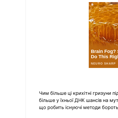
Чим більше ці крихітні гризуни п
більше у їхньої ДНК шансів на мут
що робить існуючі методи борот