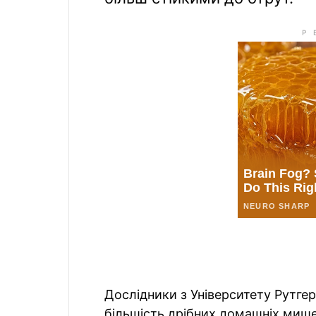
Дослідники з Університету Рутге
більшість дрібних домашніх мише