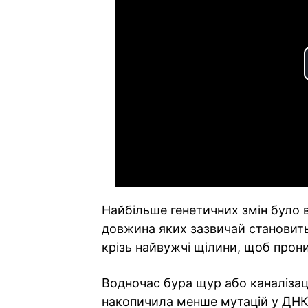
Найбільше генетичних змін було 
довжина яких зазвичай становить
крізь найвужчі щілини, щоб прон
Водночас бура щур або каналізац
накопичила менше мутацій у ДНК