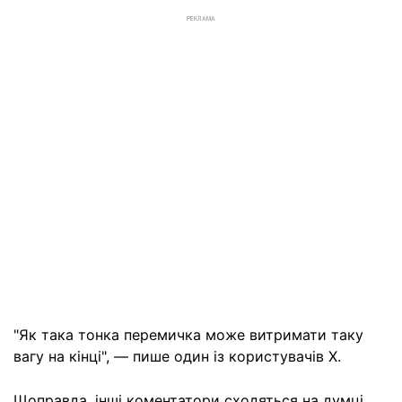
РЕКЛАМА
"Як така тонка перемичка може витримати таку
вагу на кінці", — пише один із користувачів X.
Щоправда, інші коментатори сходяться на думці,