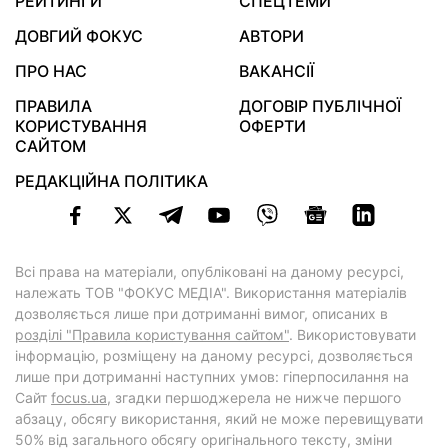
РЕЙТИНГИ
СПЕЦТЕМИ
ДОВГИЙ ФОКУС
АВТОРИ
ПРО НАС
ВАКАНСІЇ
ПРАВИЛА
ДОГОВІР ПУБЛІЧНОЇ
КОРИСТУВАННЯ
ОФЕРТИ
САЙТОМ
РЕДАКЦІЙНА ПОЛІТИКА
Всі права на матеріали, опубліковані на даному ресурсі,
належать ТОВ "ФОКУС МЕДІА". Використання матеріалів
дозволяється лише при дотриманні вимог, описаних в
розділі "Правила користування сайтом"
. Використовувати
інформацію, розміщену на даному ресурсі, дозволяється
лише при дотриманні наступних умов: гіперпосилання на
Cайт
focus.ua
, згадки першоджерела не нижче першого
абзацу, обсягу використання, який не може перевищувати
50% від загального обсягу оригінального тексту, зміни