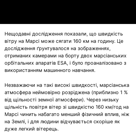
Video
Нещодавні дослідження показали, що швидкість
вітру на Марсі може сягати 160 км на годину. Це
дослідження ґрунтувалося на зображеннях,
отриманих камерами на борту двох марсіанських
орбітальних апаратів ESA, і було проаналізовано з
використанням машинного навчання.
Незважаючи на такі високі швидкості, марсіанська
атмосфера неймовірно розріджена (приблизно 1 %
від щільності земної атмосфери). Через низьку
щільність повітря вітер зі швидкістю 160 км/год на
Марсі чинить набагато менший фізичний вплив, ніж
на Землі, і для людини відчувається скоріше як
дуже легкий вітерець.