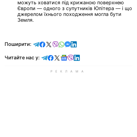
можуть ховатися під крижаною поверхнею
Європи — одного з супутників Юпітера — і що
джерелом їхнього походження могла бути
Земля.
відправити у Telegram
поділитись у Facebook
поділитись у X
відправити у Viber
відправити у Whatsapp
відправити у Messenger
відправити у LinkedIn
Поширити:
Читайте у Telegram
Читайте у Facebook
Читайте у X
Читайте у Google news
Читайте у Viber
Читайте у LinkedIn
Читайте нас у: