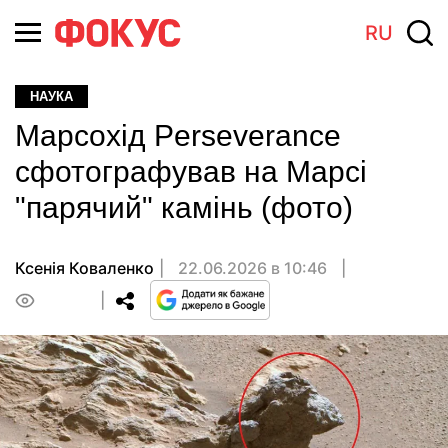
RU
НАУКА
Марсохід Perseverance
сфотографував на Марсі
"парячий" камінь (фото)
Ксенія Коваленко
22.06.2026 в 10:46
0