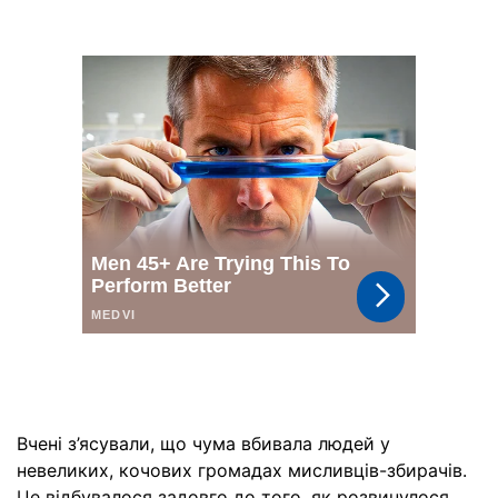
Вчені з’ясували, що чума вбивала людей у
невеликих, кочових громадах мисливців-збирачів.
Це відбувалося задовго до того, як розвинулося