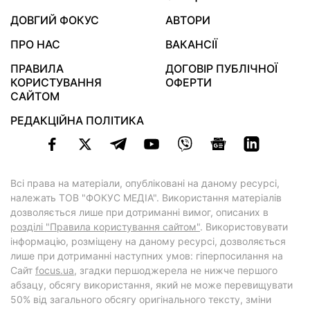
ДОВГИЙ ФОКУС
АВТОРИ
ПРО НАС
ВАКАНСІЇ
ПРАВИЛА
ДОГОВІР ПУБЛІЧНОЇ
КОРИСТУВАННЯ
ОФЕРТИ
САЙТОМ
РЕДАКЦІЙНА ПОЛІТИКА
Всі права на матеріали, опубліковані на даному ресурсі,
належать ТОВ "ФОКУС МЕДІА". Використання матеріалів
дозволяється лише при дотриманні вимог, описаних в
розділі "Правила користування сайтом"
. Використовувати
інформацію, розміщену на даному ресурсі, дозволяється
лише при дотриманні наступних умов: гіперпосилання на
Cайт
focus.ua
, згадки першоджерела не нижче першого
абзацу, обсягу використання, який не може перевищувати
50% від загального обсягу оригінального тексту, зміни