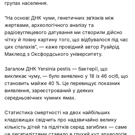
групах населення.
"На основі ДНК чуми, генетичних зв’язків між
жертвами, археологічного аналізу та
радіовуглецевого датування ми створили дійсно
чітку й повну картину того, що відбувалося під час
цих спалахів", — каже провідний автор Руайрід
Маклеод з Оксфордського університету.
Загалом ДНК Yersinia pestis — бактерії, що
викликає чуму, — було виявлено у 18 із 46 осіб, що
становить майже 40 %. Це перевищує показник
виявлення, зареєстрований у деяких
середньовічних чумних ямах.
Статистика смертності на двох найбільших
кладовищах свідчить про надзвичайно велику
кількість дітей та підлітків серед загиблих — саме
це десятиліттями ставило в глухий кут археологів,