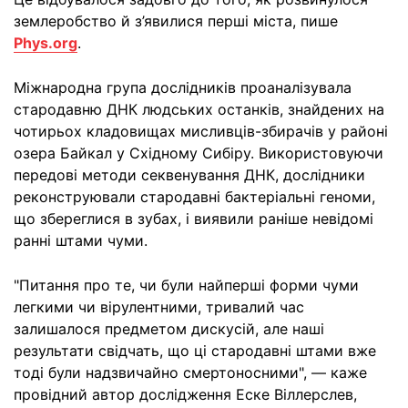
землеробство й з’явилися перші міста, пише
Phys.org
.
Міжнародна група дослідників проаналізувала
стародавню ДНК людських останків, знайдених на
чотирьох кладовищах мисливців-збирачів у районі
озера Байкал у Східному Сибіру. Використовуючи
передові методи секвенування ДНК, дослідники
реконструювали стародавні бактеріальні геноми,
що збереглися в зубах, і виявили раніше невідомі
ранні штами чуми.
"Питання про те, чи були найперші форми чуми
легкими чи вірулентними, тривалий час
залишалося предметом дискусій, але наші
результати свідчать, що ці стародавні штами вже
тоді були надзвичайно смертоносними", — каже
провідний автор дослідження Еске Віллерслев,