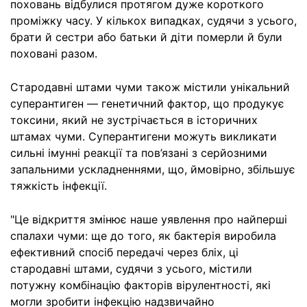
поховань відбулися протягом дуже короткого
проміжку часу. У кількох випадках, судячи з усього,
брати й сестри або батьки й діти померли й були
поховані разом.
Стародавні штами чуми також містили унікальний
суперантиген — генетичний фактор, що продукує
токсини, який не зустрічається в історичних
штамах чуми. Суперантигени можуть викликати
сильні імунні реакції та пов’язані з серйозними
запальними ускладненнями, що, ймовірно, збільшує
тяжкість інфекції.
"Це відкриття змінює наше уявлення про найперші
спалахи чуми: ще до того, як бактерія виробила
ефективний спосіб передачі через бліх, ці
стародавні штами, судячи з усього, містили
потужну комбінацію факторів вірулентності, які
могли зробити інфекцію надзвичайно