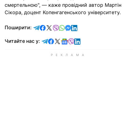
смертельною", — каже провідний автор Мартін
Сікора, доцент Копенгагенського університету.
відправити у Telegram
поділитись у Facebook
поділитись у X
відправити у Viber
відправити у Whatsapp
відправити у Messenger
відправити у LinkedIn
Поширити:
Читайте у Telegram
Читайте у Facebook
Читайте у X
Читайте у Google news
Читайте у Viber
Читайте у LinkedIn
Читайте нас у: