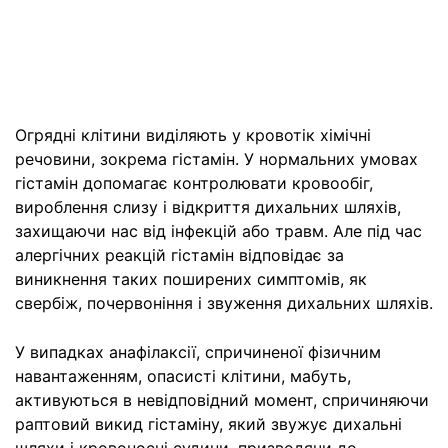
Огрядні клітини виділяють у кровотік хімічні
речовини, зокрема гістамін. У нормальних умовах
гістамін допомагає контролювати кровообіг,
вироблення слизу і відкриття дихальних шляхів,
захищаючи нас від інфекцій або травм. Але під час
алергічних реакцій гістамін відповідає за
виникнення таких поширених симптомів, як
свербіж, почервоніння і звуження дихальних шляхів.
У випадках анафілаксії, спричиненої фізичним
навантаженням, опасисті клітини, мабуть,
активуються в невідповідний момент, спричиняючи
раптовий викид гістаміну, який звужує дихальні