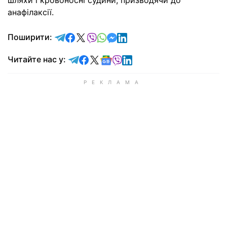
шляхи і кровоносні судини, призводячи до
анафілаксії.
відправити у Telegram
поділитись у Facebook
поділитись у X
відправити у Viber
відправити у Whatsapp
відправити у Messenger
відправити у LinkedIn
Поширити:
Читайте у Telegram
Читайте у Facebook
Читайте у X
Читайте у Google news
Читайте у Viber
Читайте у LinkedIn
Читайте нас у: