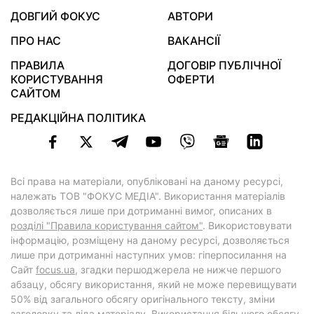
ДОВГИЙ ФОКУС
АВТОРИ
ПРО НАС
ВАКАНСІЇ
ПРАВИЛА
ДОГОВІР ПУБЛІЧНОЇ
КОРИСТУВАННЯ
ОФЕРТИ
САЙТОМ
РЕДАКЦІЙНА ПОЛІТИКА
Всі права на матеріали, опубліковані на даному ресурсі,
належать ТОВ "ФОКУС МЕДІА". Використання матеріалів
дозволяється лише при дотриманні вимог, описаних в
розділі "Правила користування сайтом"
. Використовувати
інформацію, розміщену на даному ресурсі, дозволяється
лише при дотриманні наступних умов: гіперпосилання на
Cайт
focus.ua
, згадки першоджерела не нижче першого
абзацу, обсягу використання, який не може перевищувати
50% від загального обсягу оригінального тексту, зміни
заголовку та ліда матеріалу. Використання більшого обсягу