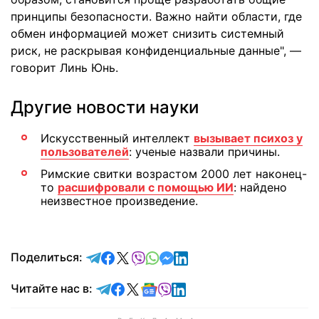
принципы безопасности. Важно найти области, где
обмен информацией может снизить системный
риск, не раскрывая конфиденциальные данные", —
говорит Линь Юнь.
Другие новости науки
Искусственный интеллект
вызывает психоз у
пользователей
: ученые назвали причины.
Римские свитки возрастом 2000 лет наконец-
то
расшифровали с помощью ИИ
: найдено
неизвестное произведение.
отправить в Telegram
поделиться в Facebook
поделиться в X
отправить в Viber
отправить в Whatsapp
отправить в Messenger
отправить в LinkedIn
Поделиться:
Читайте в Telegram
Читайте в Facebook
Читайте в X
Читайте в Google news
Читайте в Viber
Читайте в LinkedIn
Читайте нас в: