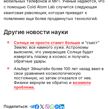
мобильных телефонов и МРТ. Ученые надеются, что
с помощью Cold Atom Lab случится следующая
квантовая революция, которая приведет к
появлению еще более продвинутых технологий.
Другие новости науки
Солнце не просто станет больше
и "съест"
Землю: все намного хуже. Астрономы
выяснили, что умирающее Солнце будет
извергать плазму в космос и получать
обратные удары.
Альберт Эйнштейн более 100 лет назад ввел в
свои уравнения космологическую
постоянную, но затем отказался от нее.
Физики вернули ее обратно и
возникла
проблема.
отправить в Telegram
поделиться в Facebook
поделиться в X
отправить в Viber
отправить в Whatsapp
отправить в Messenger
отправить в LinkedIn
Поделиться: