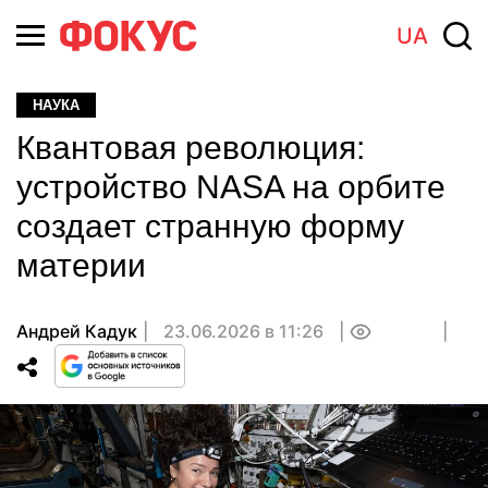
UA
НАУКА
Квантовая революция:
устройство NASA на орбите
создает странную форму
материи
Андрей Кадук
23.06.2026 в 11:26
0