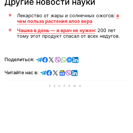
Другие новости науки
Лекарство от жары и солнечных ожогов:
в
чем польза растения алоэ вера
Чашка в день — и врач не нужен
: 200 лет
тому этот продукт спасал от всех недугов.
отправить в Telegram
поделиться в Facebook
поделиться в X
отправить в Viber
отправить в Whatsapp
отправить в Messenger
отправить в LinkedIn
Поделиться:
Читайте в Telegram
Читайте в Facebook
Читайте в X
Читайте в Google news
Читайте в Viber
Читайте в LinkedIn
Читайте нас в: