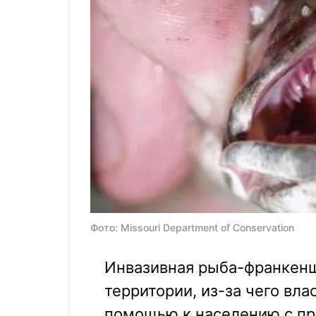
Фото: Missouri Department of Conservation
Инвазивная рыба-франкенш
территории, из-за чего вл
помощью к населению с про