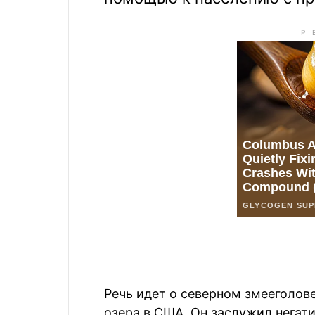
Речь идет о северном змееголове
озера в США. Он заслужил нега