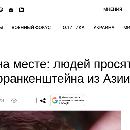
МНЕНИЯ
Ы
ВОЕННЫЙ ФОКУС
ПОЛИТИКА
УКРАИНА
МИ
ОНОМИКА
ДИДЖИТАЛ
АВТО
МИРФАН
КУЛЬТ
на месте: людей прос
франкенштейна из Азии
:29
0