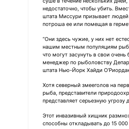
суше в течение нескольких дней, 
недостаточно, чтобы убить. Вме
штата Миссури призывает людей “
потроша ее или помещая в герме
“Они здесь чужие, у них нет ест
нашим местным популяциям рыб, 
что могут засунуть в свои очень
менеджер по рыболовству Депа
штата Нью-Йорк Хайди О’Риордан
Хотя северный змееголов на пер
рыба, представители природоохр
представляет серьезную угрозу 
Этот инвазивный хищник размно
способны откладывать до 15 000 