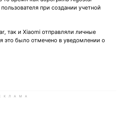
 пользователя при создании учетной
ar, так и Xiaomi отправляли личные
тя это было отмечено в уведомлении о
book
iber
в Whatsapp
ь в Messenger
ить в LinkedIn
ook
Google news
 Viber
е в LinkedIn