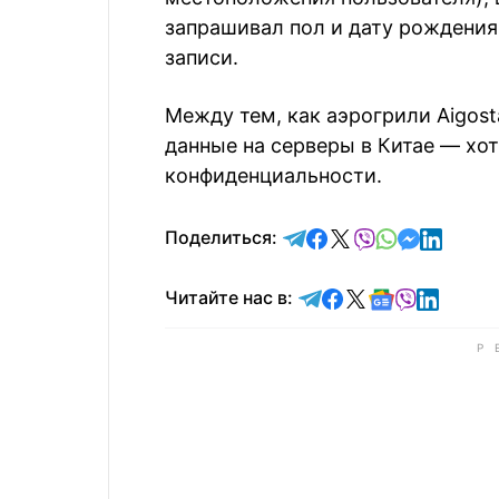
запрашивал пол и дату рождения
записи.
Между тем, как аэрогрили Aigost
данные на серверы в Китае — хо
конфиденциальности.
отправить в Telegram
поделиться в Face
поделиться в X
отправить в V
отправить 
отправит
отправ
Поделиться:
Читайте в Telegram
Читайте в Faceb
Читайте в X
Читайте в 
Читайте в
Читайт
Читайте нас в: