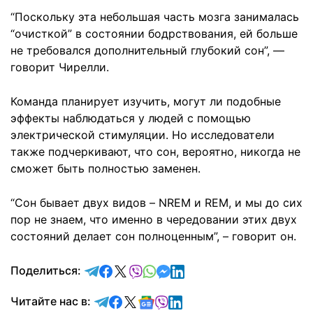
“Поскольку эта небольшая часть мозга занималась
“очисткой” в состоянии бодрствования, ей больше
не требовался дополнительный глубокий сон”, —
говорит Чирелли.
Команда планирует изучить, могут ли подобные
эффекты наблюдаться у людей с помощью
электрической стимуляции. Но исследователи
также подчеркивают, что сон, вероятно, никогда не
сможет быть полностью заменен.
“Сон бывает двух видов – NREM и REM, и мы до сих
пор не знаем, что именно в чередовании этих двух
состояний делает сон полноценным”, – говорит он.
отправить в Telegram
поделиться в Facebook
поделиться в X
отправить в Viber
отправить в Whatsapp
отправить в Messenger
отправить в LinkedIn
Поделиться:
Читайте в Telegram
Читайте в Facebook
Читайте в X
Читайте в Google news
Читайте в Viber
Читайте в LinkedIn
Читайте нас в: