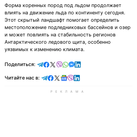
Форма коренных пород под льдом продолжает
влиять на движение льда по континенту сегодня.
Этот скрытый ландшафт помогает определить
местоположение подледниковых бассейнов и озер
и может повлиять на стабильность регионов
Антарктического ледового щита, особенно
уязвимых к изменению климата.
отправить в Telegram
поделиться в Facebook
поделиться в X
отправить в Viber
отправить в Whatsapp
отправить в Messenger
отправить в LinkedIn
Поделиться:
Читайте в Telegram
Читайте в Facebook
Читайте в X
Читайте в Google news
Читайте в Viber
Читайте в LinkedIn
Читайте нас в: