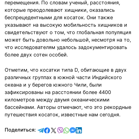
перемещения. По словам ученый, расстояния,
которые преодолевают хищники, оказались
беспрецедентными для косаток. Они также
указывают на высокую мобильность хищников и
свидетельствуют о том, что глобальная популяция
может быть довольно небольшой, несмотря на то,
что исследователям удалось задокументировать
более двух сотен особей.
Отметим, что косатки типа D, обитающие в двух
различных группах в южной части Индийского
океана и у берегов южного Чили, были
зафиксированы на расстоянии более 4400
километров между двумя океаническими
бассейнами. Авторы отмечают, что это рекордные
путешествия косаток, известные нам сегодня.
отправить в Telegram
поделиться в Facebook
поделиться в X
отправить в Viber
отправить в Whatsapp
отправить в Messenger
отправить в LinkedIn
Поделиться: