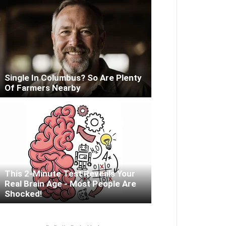
Single In Columbus? So Are Plenty
Of Farmers Nearby
This 2-Minute Test Reveals Your
Real Brain Age - Most People Are
Shocked!