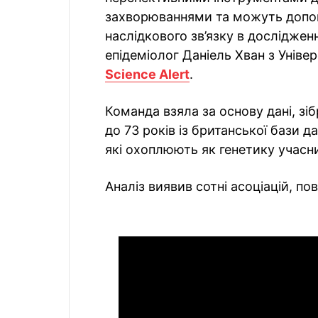
захворюваннями та можуть допом
наслідкового зв’язку в дослідже
епідеміолог Даніель Хван з Уніве
Science Alert
.
Команда взяла за основу дані, зіб
до 73 років із британської бази д
які охоплюють як генетику учасник
Аналіз виявив сотні асоціацій, п