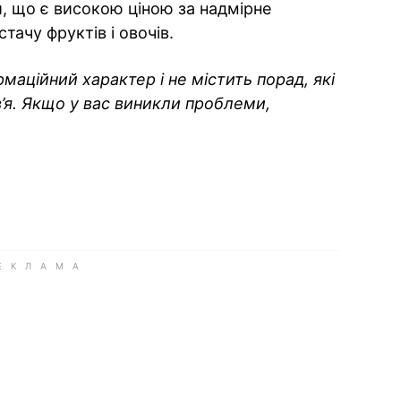
й, що є високою ціною за надмірне
тачу фруктів і овочів.
аційний характер і не містить порад, які
’я. Якщо у вас виникли проблеми,
ok
ber
 Whatsapp
и у Messenger
ти у LinkedIn
ook
Google news
 Viber
е у LinkedIn