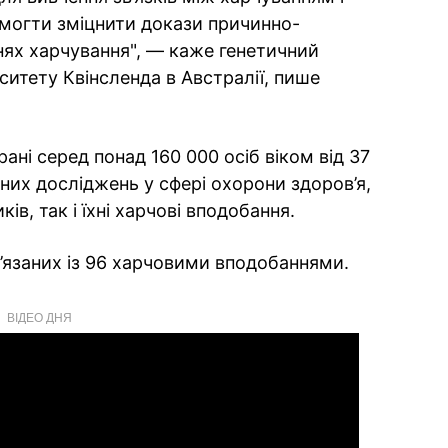
огти зміцнити докази причинно-
ннях харчування", — каже генетичний
рситету Квінсленда в Австралії, пише
рані серед понад 160 000 осіб віком від 37
аних досліджень у сфері охорони здоров’я,
ів, так і їхні харчові вподобання.
ов’язаних із 96 харчовими вподобаннями.
ВІДЕО ДНЯ