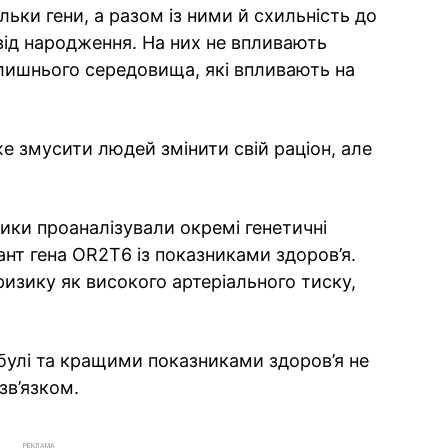
ьки гени, а разом із ними й схильність до
від народження. На них не впливають
лишнього середовища, які впливають на
е змусити людей змінити свій раціон, але
ики проаналізували окремі генетичні
ант гена OR2T6 із показниками здоров’я.
изику як високого артеріального тиску,
ибулі та кращими показниками здоров’я не
зв’язком.
РЕКЛАМА