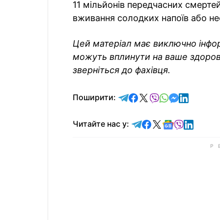
11 мільйонів передчасних смерте
вживання солодких напоїв або нес
Цей матеріал має виключно інформ
можуть вплинути на ваше здоров
зверніться до фахівця.
відправити у Telegram
поділитись у Facebo
поділитись у X
відправити у Vi
відправити у
відправит
відправи
Поширити:
Читайте у Telegram
Читайте у Faceb
Читайте у X
Читайте у 
Читайте у
Читайт
Читайте нас у: