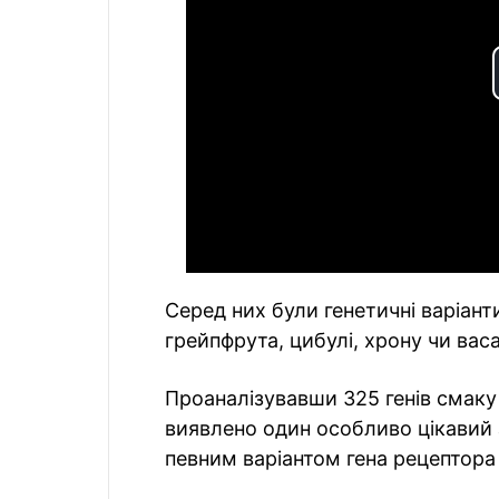
Серед них були генетичні варіанти
грейпфрута, цибулі, хрону чи васаб
Проаналізувавши 325 генів смаку 
виявлено один особливо цікавий 
певним варіантом гена рецептора