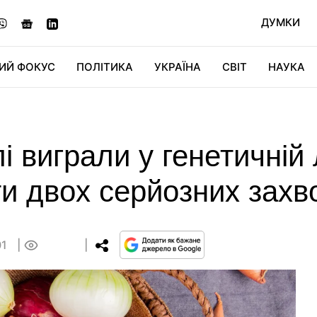
ДУМКИ
ИЙ ФОКУС
ПОЛІТИКА
УКРАЇНА
СВІТ
НАУКА
ДІДЖИТАЛ
АВТО
СВІТФАН
КУ
і виграли у генетичній 
ти двох серйозних зах
01
0