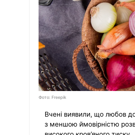
Фото: Freepik
Вчені виявили, що любов до
з меншою ймовірністю розви
високого кров’яного тиску.