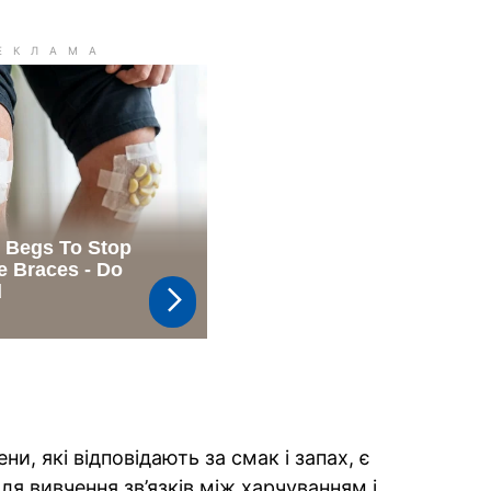
и, які відповідають за смак і запах, є
я вивчення зв’язків між харчуванням і