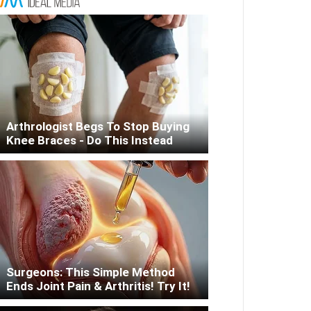
Arthrologist Begs To Stop Buying
Knee Braces - Do This Instead
Surgeons: This Simple Method
Ends Joint Pain & Arthritis! Try It!