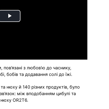
Play
Video
, пов’язані з любов’ю до часнику,
і, бобів та додавання солі до їжі.
та нюху й 140 різних продуктів, було
зв’язок: між вподобанням цибулі та
 нюху OR2T6.